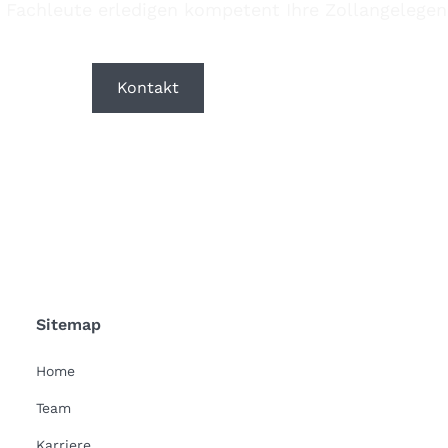
 Fachleute erledigen kompetent Ihre Zollangelegen
Kontakt
Downloads
Sitemap
Home
Team
Karriere