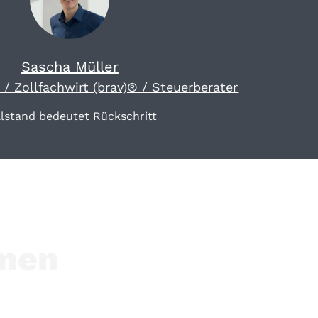
Sascha Müller
 / Zollfachwirt (brav)® / Steuerberater
llstand bedeutet Rückschritt
hmen