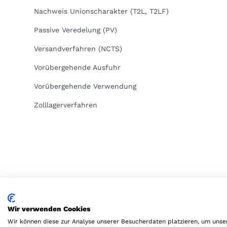
Nachweis Unionscharakter (T2L, T2LF)
Passive Veredelung (PV)
Versandverfahren (NCTS)
Vorübergehende Ausfuhr
Vorübergehende Verwendung
Zolllagerverfahren
Wir verwenden Cookies
© 2022 ZOLL-frei Zollberatung mit Weitblick GmbH & Co.
Wir können diese zur Analyse unserer Besucherdaten platzieren, um unser