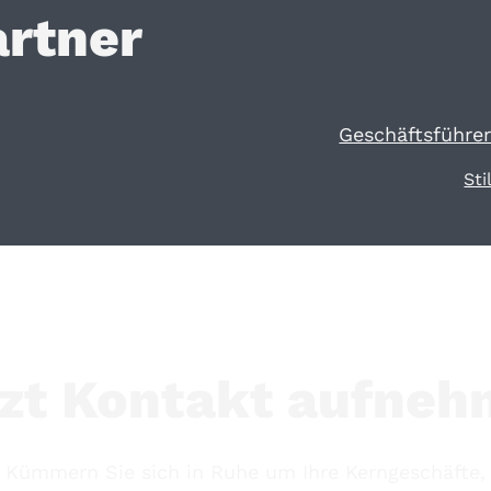
artner
Geschäftsführer
Sti
zt Kontakt aufne
Kümmern Sie sich in Ruhe um Ihre Kerngeschäfte,