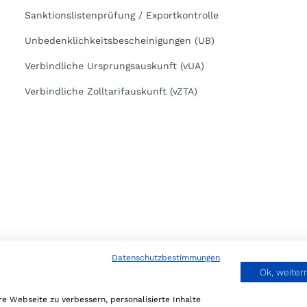
Sanktionslistenprüfung / Exportkontrolle
Unbedenklichkeitsbescheinigungen (UB)
Verbindliche Ursprungsauskunft (vUA)
Verbindliche Zolltarifauskunft (vZTA)
Datenschutzbestimmungen
Ok, weite
 KG. All rights reserved.
Webdesign by IT-Cons
e Webseite zu verbessern, personalisierte Inhalte