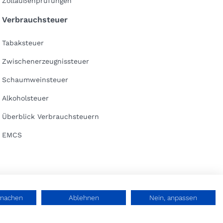
Zollaußenprüfungen
Verbrauchsteuer
Tabaksteuer
Zwischenerzeugnissteuer
Schaumweinsteuer
Alkoholsteuer
Überblick Verbrauchsteuern
EMCS
rmachen
Ablehnen
Nein, anpassen
ulting GuK
Datenschutz
Impressum