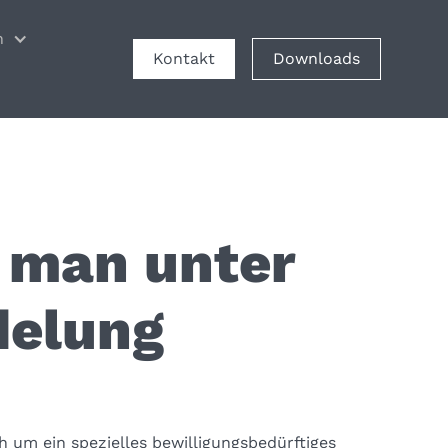
n
Kontakt
Downloads
 man unter
delung
h um ein spezielles bewilligungsbedürftiges