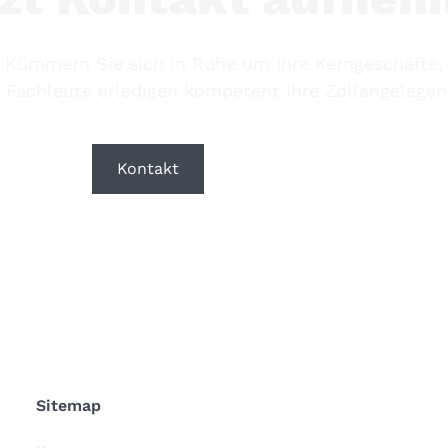
Kümmern Sie sich in Ruhe um Ihre Kerngeschäfte,
 Fachleute erledigen kompetent Ihre Zollangelegen
Kontakt
Downloads
Sitemap