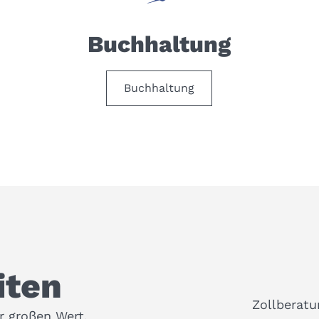
Buchhaltung
Buchhaltung
iten
Zollberat
r großen Wert.